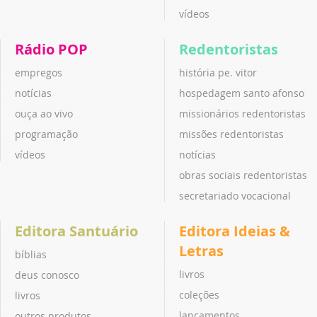
vídeos
Rádio POP
Redentoristas
empregos
história pe. vitor
notícias
hospedagem santo afonso
ouça ao vivo
missionários redentoristas
programação
missões redentoristas
vídeos
notícias
obras sociais redentoristas
secretariado vocacional
Editora Santuário
Editora Ideias &
Letras
bíblias
livros
deus conosco
coleções
livros
lançamentos
outros produtos