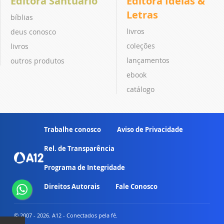
Editora Santuário
Editora Ideias &
Letras
bíblias
livros
deus conosco
coleções
livros
lançamentos
outros produtos
ebook
catálogo
Trabalhe conosco
Aviso de Privacidade
Rel. de Transparência
Programa de Integridade
Direitos Autorais
Fale Conosco
© 2007 - 2026. A12 - Conectados pela fé.