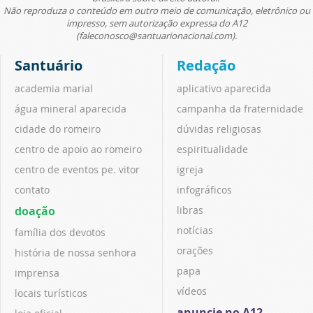
Não reproduza o conteúdo em outro meio de comunicação, eletrônico ou
impresso, sem autorização expressa do A12
(faleconosco@santuarionacional.com).
Santuário
Redação
academia marial
aplicativo aparecida
água mineral aparecida
campanha da fraternidade
cidade do romeiro
dúvidas religiosas
centro de apoio ao romeiro
espiritualidade
centro de eventos pe. vitor
igreja
contato
infográficos
doação
libras
notícias
família dos devotos
orações
história de nossa senhora
papa
imprensa
vídeos
locais turísticos
anuncie no A12