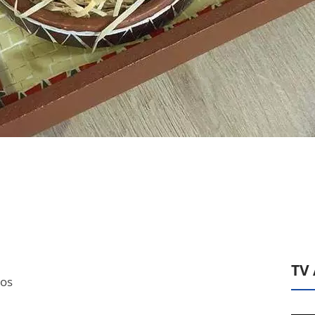
TV
sos