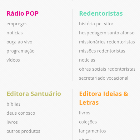
Rádio POP
Redentoristas
empregos
história pe. vitor
notícias
hospedagem santo afonso
ouça ao vivo
missionários redentoristas
programação
missões redentoristas
vídeos
notícias
obras sociais redentoristas
secretariado vocacional
Editora Santuário
Editora Ideias &
Letras
bíblias
livros
deus conosco
coleções
livros
lançamentos
outros produtos
ebook