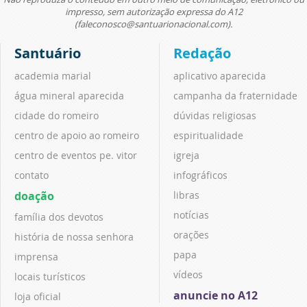
impresso, sem autorização expressa do A12
(faleconosco@santuarionacional.com).
Santuário
Redação
academia marial
aplicativo aparecida
água mineral aparecida
campanha da fraternidade
cidade do romeiro
dúvidas religiosas
centro de apoio ao romeiro
espiritualidade
centro de eventos pe. vitor
igreja
contato
infográficos
doação
libras
notícias
família dos devotos
orações
história de nossa senhora
papa
imprensa
vídeos
locais turísticos
anuncie no A12
loja oficial