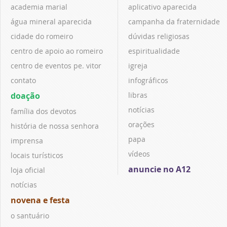
academia marial
aplicativo aparecida
água mineral aparecida
campanha da fraternidade
cidade do romeiro
dúvidas religiosas
centro de apoio ao romeiro
espiritualidade
centro de eventos pe. vitor
igreja
contato
infográficos
doação
libras
notícias
família dos devotos
orações
história de nossa senhora
papa
imprensa
vídeos
locais turísticos
anuncie no A12
loja oficial
notícias
novena e festa
o santuário