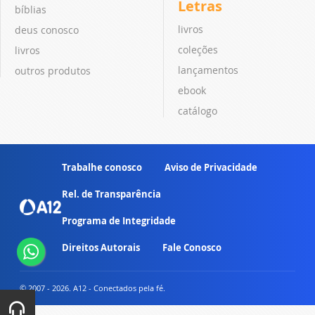
Letras
bíblias
livros
deus conosco
coleções
livros
lançamentos
outros produtos
ebook
catálogo
Trabalhe conosco
Aviso de Privacidade
Rel. de Transparência
Programa de Integridade
Direitos Autorais
Fale Conosco
© 2007 - 2026. A12 - Conectados pela fé.