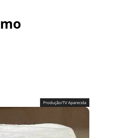
smo
Produção/TV Aparecida