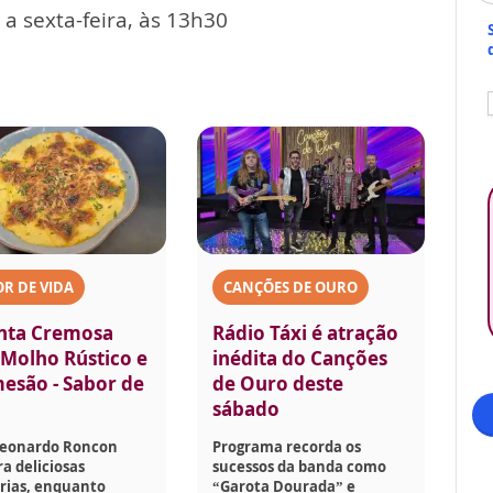
a sexta-feira, às 13h30
R DE VIDA
CANÇÕES DE OURO
nta Cremosa
Rádio Táxi é atração
Molho Rústico e
inédita do Canções
esão - Sabor de
de Ouro deste
sábado
Leonardo Roncon
Programa recorda os
a deliciosas
sucessos da banda como
rias, enquanto
“Garota Dourada” e