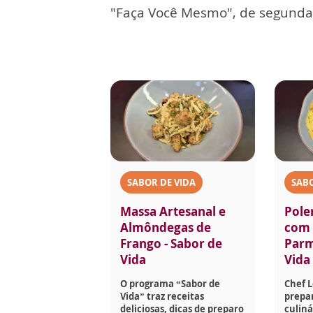
"Faça Você Mesmo", de segunda 
SABOR DE VIDA
SABO
Massa Artesanal e
Pole
Almôndegas de
com 
Frango - Sabor de
Parm
Vida
Vida
O programa “Sabor de
Chef 
Vida” traz receitas
prepar
deliciosas, dicas de preparo
culiná