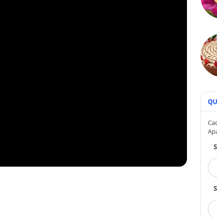
QU
Cad
Ap
S