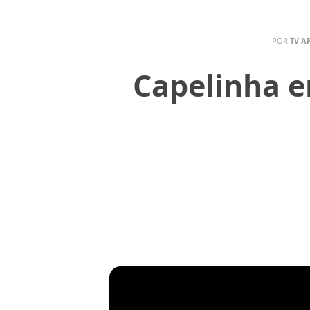
POR
TV A
Capelinha e