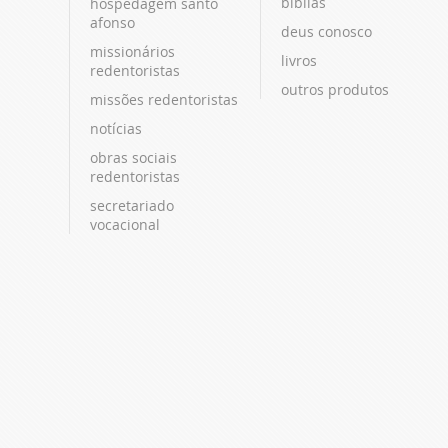
bíblias
hospedagem santo
afonso
deus conosco
missionários
livros
redentoristas
outros produtos
missões redentoristas
notícias
obras sociais
redentoristas
secretariado
vocacional