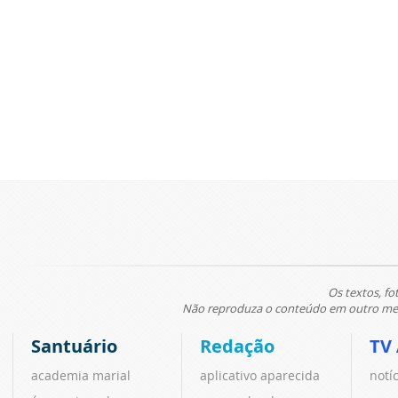
Os textos, fo
Não reproduza o conteúdo em outro meio
Santuário
Redação
TV
academia marial
aplicativo aparecida
notí