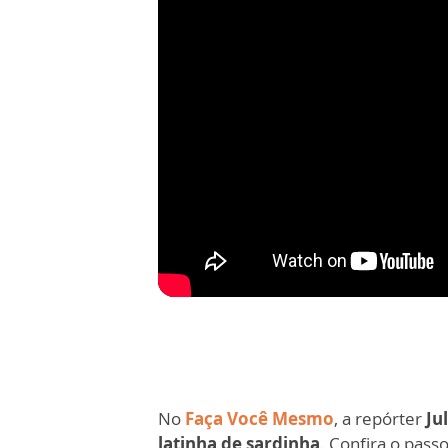
No
Faça Você Mesmo
, a repórter
Jul
latinha de sardinha
. Confira o pass