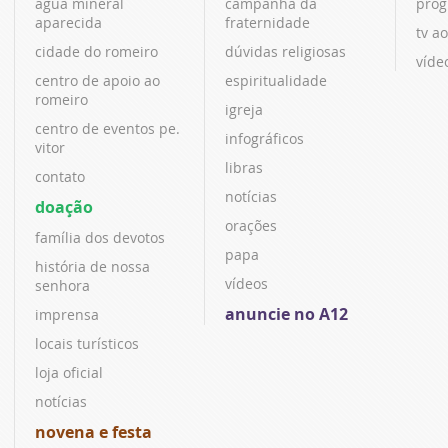
água mineral
campanha da
prog
aparecida
fraternidade
tv ao
cidade do romeiro
dúvidas religiosas
víde
centro de apoio ao
espiritualidade
romeiro
igreja
centro de eventos pe.
infográficos
vitor
libras
contato
notícias
doação
orações
família dos devotos
papa
história de nossa
vídeos
senhora
anuncie no A12
imprensa
locais turísticos
loja oficial
notícias
novena e festa