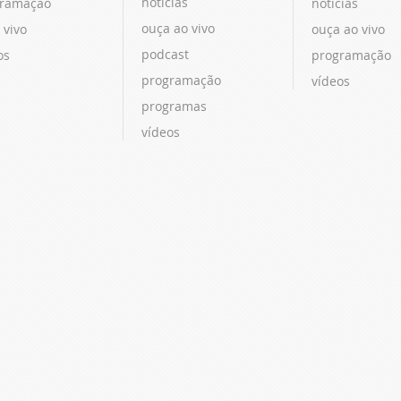
notícias
ramação
notícias
ouça ao vivo
 vivo
ouça ao vivo
podcast
os
programação
programação
vídeos
programas
vídeos