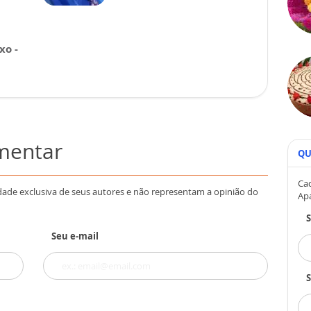
xo -
omentar
QU
Cad
dade exclusiva de seus autores e não representam a opinião do
Ap
Seu e-mail
S