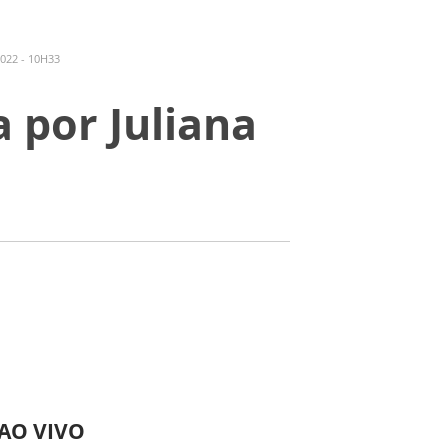
022 - 10H33
 por Juliana
 AO VIVO