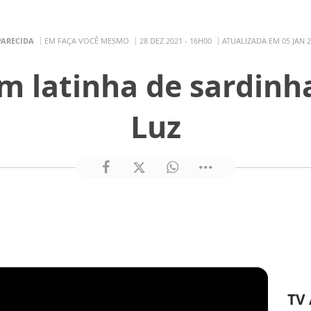
PARECIDA
EM FAÇA VOCÊ MESMO
28 DEZ 2021 - 16H00
ATUALIZADA EM 05 JAN 2
m latinha de sardinha
Luz
TV