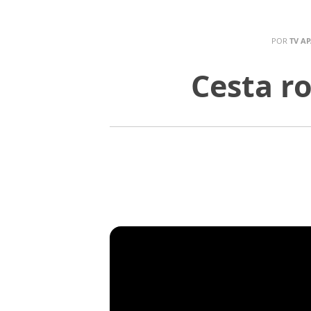
POR
TV A
Cesta r