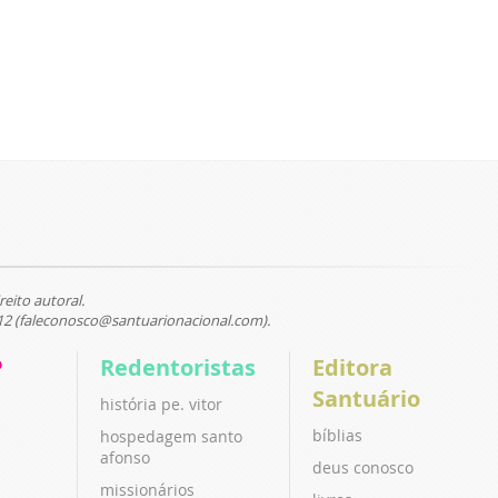
reito autoral.
12 (faleconosco@santuarionacional.com).
P
Redentoristas
Editora
Santuário
história pe. vitor
bíblias
hospedagem santo
afonso
deus conosco
missionários