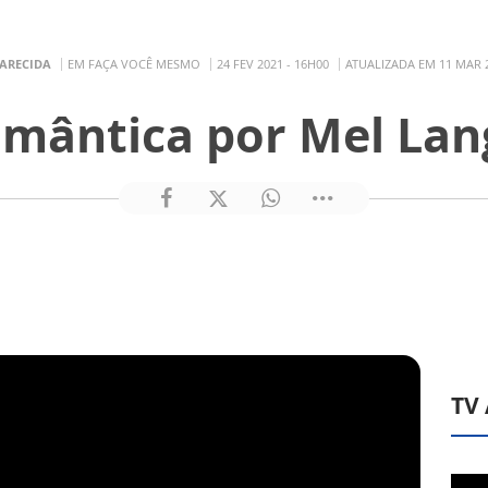
PARECIDA
EM FAÇA VOCÊ MESMO
24 FEV 2021 - 16H00
ATUALIZADA EM 11 MAR 2
omântica por Mel La
TV