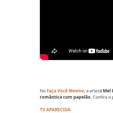
No
Faça Você Mesmo
, a artesã
Mel 
romântica com papelão
. Confira o
TV APARECIDA