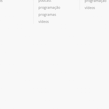
podcast
os
programação
programação
vídeos
programas
vídeos