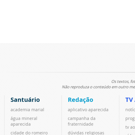
Os textos, fo
Não reproduza o conteúdo em outro meio
Santuário
Redação
TV
academia marial
aplicativo aparecida
notí
água mineral
campanha da
prog
aparecida
fraternidade
tv ao
cidade do romeiro
dúvidas religiosas