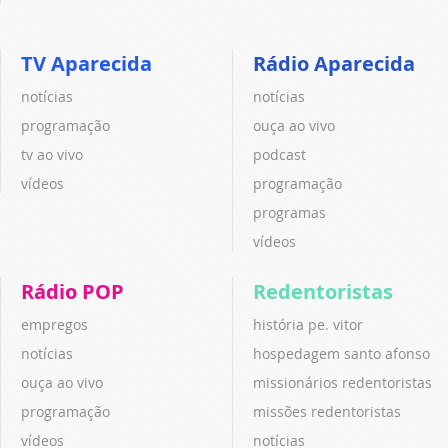
TV Aparecida
Rádio Aparecida
notícias
notícias
programação
ouça ao vivo
tv ao vivo
podcast
vídeos
programação
programas
vídeos
Rádio POP
Redentoristas
empregos
história pe. vitor
notícias
hospedagem santo afonso
ouça ao vivo
missionários redentoristas
programação
missões redentoristas
vídeos
notícias