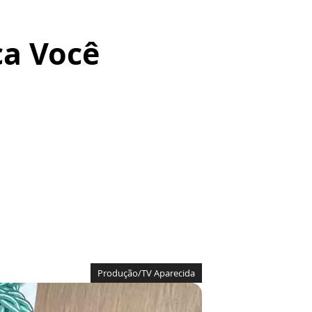
ça Você
Produção/TV Aparecida