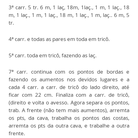
3ª carr. 5 tr. 6 m, 1 laç, 18m, 1laç., 1 m, 1 laç., 18
m, 1 laç., 1 m, 1 laç., 18
m, 1 laç., 1 m, laç.. 6 m, 5
tr.
4ª carr. e todas as pares em toda em tricô.
5ª carr. toda em tricô, fazendo as laç.
7ª carr. continua com os pontos de bordas e
fazendo os aumentos nos
devidos lugares e a
cada 4 carr. a carr. de tricô do lado direito, até
ficar
com 22 cm. Finaliza com a carr. de tricô,
(direito e volta o avesso. Agora
separa os pontos,
trab. A frente (não tem mais aumentos), arremta
os pts,
da cava, trabalha os pontos das costas,
arremta os pts da outra cava, e
trabalhe a outra
frente.