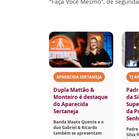
“Faça Você Mesmo”, de segunda 
APARECIDA SERTANEJA
TJ A
Dupla Mattão &
Padr
Monteiro é destaque
da Si
do Aparecida
Supe
Sertaneja
da P
Senh
Banda Maate Quente e o
duo Gabriel & Ricardo
Padre 
também se apresentam
Silva 