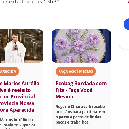
a sexta-feira, às 13h30
PARECIDA
FAÇA VOCÊ MESMO
e Marlos Aurélio
Ecobag Bordada com
lva é reeleito
Fita - Faça Você
rior Provincial
Mesmo
rovíncia Nossa
Rogério Chiaravalli recebe
ora Aparecida
artesãos para partilharem
o passo a passo de lindas
Marlos Aurélio da
peças e trabalhos.
foi reeleito Superior