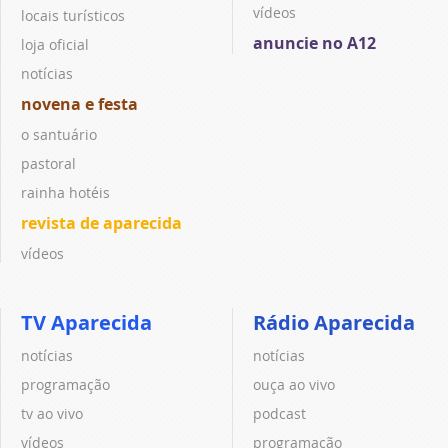
vídeos
locais turísticos
anuncie no A12
loja oficial
notícias
novena e festa
o santuário
pastoral
rainha hotéis
revista de aparecida
vídeos
TV Aparecida
Rádio Aparecida
notícias
notícias
programação
ouça ao vivo
tv ao vivo
podcast
vídeos
programação