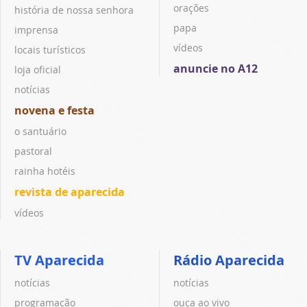
orações
história de nossa senhora
papa
imprensa
vídeos
locais turísticos
anuncie no A12
loja oficial
notícias
novena e festa
o santuário
pastoral
rainha hotéis
revista de aparecida
vídeos
TV Aparecida
Rádio Aparecida
notícias
notícias
programação
ouça ao vivo