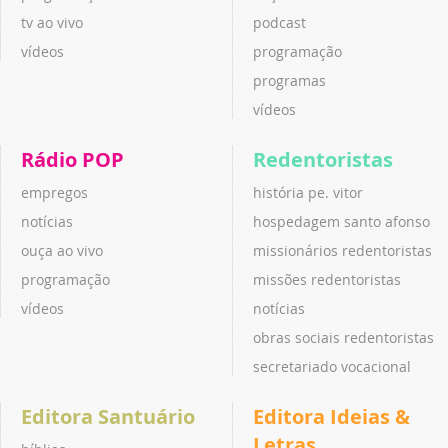
tv ao vivo
podcast
vídeos
programação
programas
vídeos
Rádio POP
Redentoristas
empregos
história pe. vitor
notícias
hospedagem santo afonso
ouça ao vivo
missionários redentoristas
programação
missões redentoristas
vídeos
notícias
obras sociais redentoristas
secretariado vocacional
Editora Santuário
Editora Ideias &
Letras