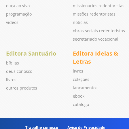
ouça ao vivo
missionários redentoristas
programação
missões redentoristas
vídeos
notícias
obras sociais redentoristas
secretariado vocacional
Editora Santuário
Editora Ideias &
Letras
bíblias
livros
deus conosco
coleções
livros
lançamentos
outros produtos
ebook
catálogo
Trabalhe conosco
Aviso de Privacidade