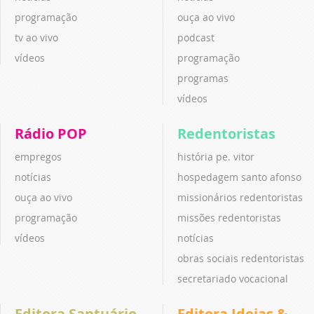
programação
ouça ao vivo
tv ao vivo
podcast
vídeos
programação
programas
vídeos
Rádio POP
Redentoristas
empregos
história pe. vitor
notícias
hospedagem santo afonso
ouça ao vivo
missionários redentoristas
programação
missões redentoristas
vídeos
notícias
obras sociais redentoristas
secretariado vocacional
Editora Santuário
Editora Ideias &