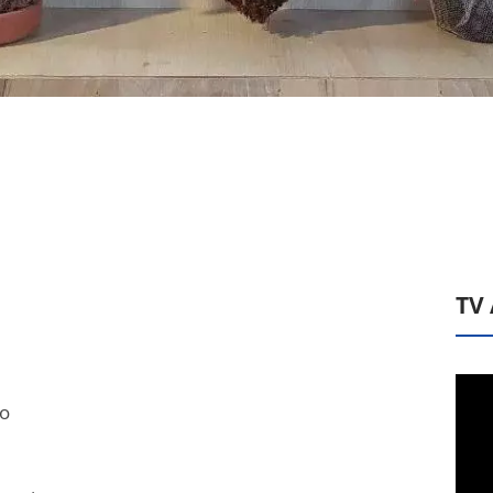
TV
ão