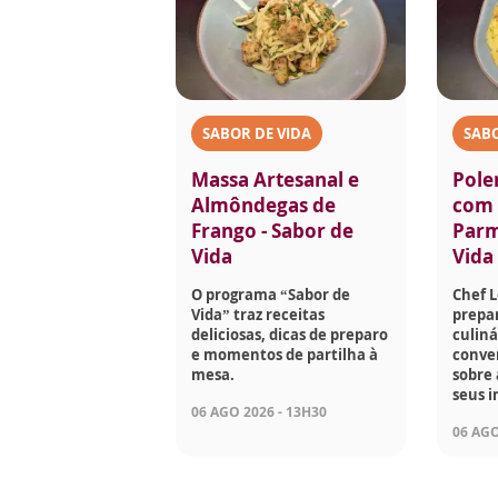
SABOR DE VIDA
SABO
Massa Artesanal e
Pole
Almôndegas de
com 
Frango - Sabor de
Parm
Vida
Vida
O programa “Sabor de
Chef 
Vida” traz receitas
prepar
deliciosas, dicas de preparo
culiná
e momentos de partilha à
conve
mesa.
sobre 
seus i
06 AGO 2026 - 13H30
06 AGO