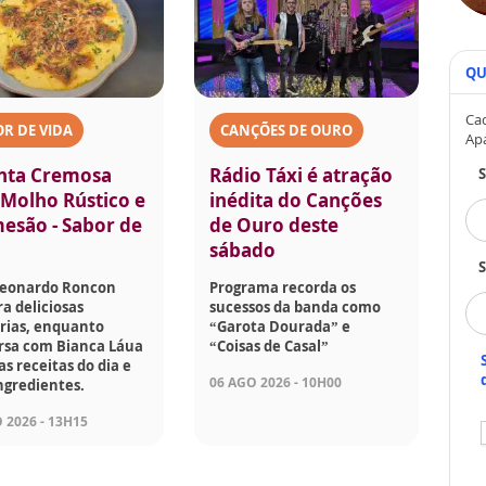
QU
Cad
R DE VIDA
CANÇÕES DE OURO
Ap
nta Cremosa
Rádio Táxi é atração
Molho Rústico e
inédita do Canções
esão - Sabor de
de Ouro deste
sábado
S
Leonardo Roncon
Programa recorda os
a deliciosas
sucessos da banda como
rias, enquanto
“Garota Dourada” e
rsa com Bianca Láua
“Coisas de Casal”
as receitas do dia e
06 AGO 2026 - 10H00
ngredientes.
 2026 - 13H15