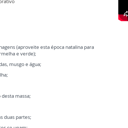
orativo
hagens (aproveite esta época natalina para
rmelha e verde);
das, musgo e água;
lha;
 desta massa;
as duas partes;
tes se unam;