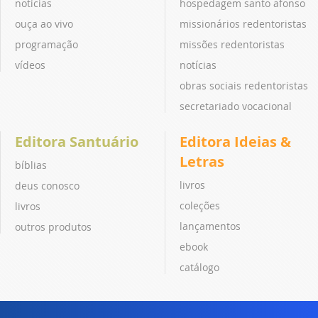
notícias
hospedagem santo afonso
ouça ao vivo
missionários redentoristas
programação
missões redentoristas
vídeos
notícias
obras sociais redentoristas
secretariado vocacional
Editora Santuário
Editora Ideias &
Letras
bíblias
livros
deus conosco
coleções
livros
lançamentos
outros produtos
ebook
catálogo