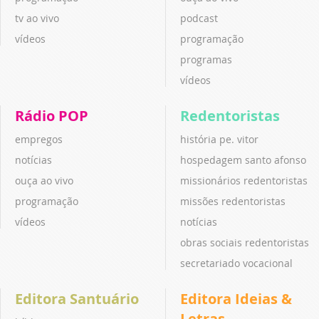
tv ao vivo
podcast
vídeos
programação
programas
vídeos
Rádio POP
Redentoristas
empregos
história pe. vitor
notícias
hospedagem santo afonso
ouça ao vivo
missionários redentoristas
programação
missões redentoristas
vídeos
notícias
obras sociais redentoristas
secretariado vocacional
Editora Santuário
Editora Ideias &
Letras