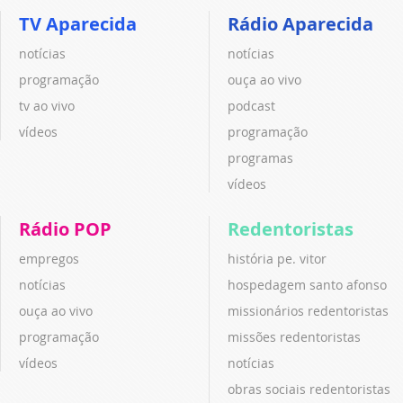
TV Aparecida
Rádio Aparecida
notícias
notícias
programação
ouça ao vivo
tv ao vivo
podcast
vídeos
programação
programas
vídeos
Rádio POP
Redentoristas
empregos
história pe. vitor
notícias
hospedagem santo afonso
ouça ao vivo
missionários redentoristas
programação
missões redentoristas
vídeos
notícias
obras sociais redentoristas