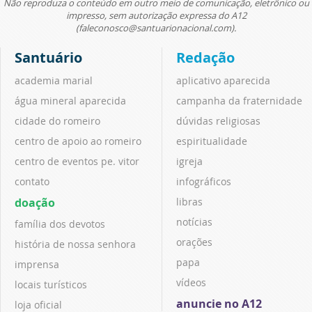
Não reproduza o conteúdo em outro meio de comunicação, eletrônico ou
impresso, sem autorização expressa do A12
(faleconosco@santuarionacional.com).
Santuário
Redação
academia marial
aplicativo aparecida
água mineral aparecida
campanha da fraternidade
cidade do romeiro
dúvidas religiosas
centro de apoio ao romeiro
espiritualidade
centro de eventos pe. vitor
igreja
contato
infográficos
doação
libras
notícias
família dos devotos
orações
história de nossa senhora
papa
imprensa
vídeos
locais turísticos
anuncie no A12
loja oficial