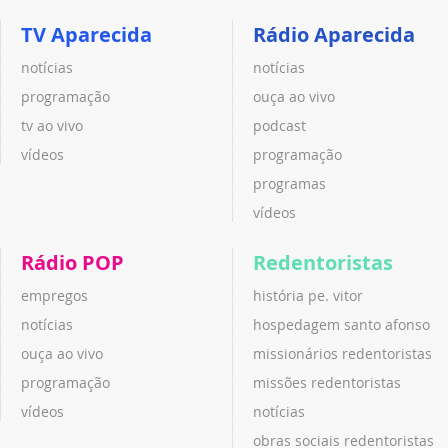
TV Aparecida
Rádio Aparecida
notícias
notícias
programação
ouça ao vivo
tv ao vivo
podcast
vídeos
programação
programas
vídeos
Rádio POP
Redentoristas
empregos
história pe. vitor
notícias
hospedagem santo afonso
ouça ao vivo
missionários redentoristas
programação
missões redentoristas
vídeos
notícias
obras sociais redentoristas