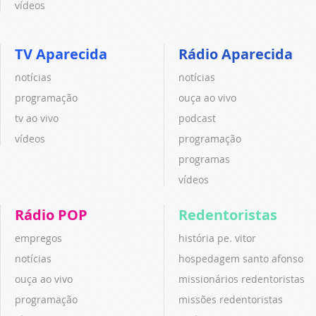
vídeos
TV Aparecida
Rádio Aparecida
notícias
notícias
programação
ouça ao vivo
tv ao vivo
podcast
vídeos
programação
programas
vídeos
Rádio POP
Redentoristas
empregos
história pe. vitor
notícias
hospedagem santo afonso
ouça ao vivo
missionários redentoristas
programação
missões redentoristas