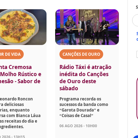
S
R DE VIDA
CANÇÕES DE OURO
nta Cremosa
Rádio Táxi é atração
Molho Rústico e
inédita do Canções
esão - Sabor de
de Ouro deste
sábado
Leonardo Roncon
Programa recorda os
a deliciosas
sucessos da banda como
rias, enquanto
“Garota Dourada” e
rsa com Bianca Láua
“Coisas de Casal”
as receitas do dia e
06 AGO 2026 - 10H00
ngredientes.
 2026 - 13H15