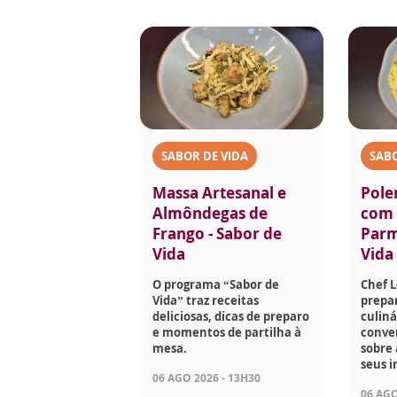
SABOR DE VIDA
SABO
Massa Artesanal e
Pole
Almôndegas de
com 
Frango - Sabor de
Parm
Vida
Vida
O programa “Sabor de
Chef 
Vida” traz receitas
prepar
deliciosas, dicas de preparo
culiná
e momentos de partilha à
conve
mesa.
sobre 
seus i
06 AGO 2026 - 13H30
06 AGO