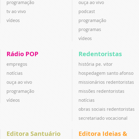
programação
ouça ao vivo
tv ao vivo
podcast
vídeos
programação
programas
vídeos
Rádio POP
Redentoristas
empregos
história pe. vitor
notícias
hospedagem santo afonso
ouça ao vivo
missionários redentoristas
programação
missões redentoristas
vídeos
notícias
obras sociais redentoristas
secretariado vocacional
Editora Santuário
Editora Ideias &