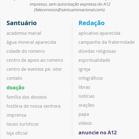
impresso, sem autorização expressa do A12
(faleconosco@santuarionacional.com).
Santuário
Redação
academia marial
aplicativo aparecida
água mineral aparecida
campanha da fraternidade
cidade do romeiro
dúvidas religiosas
centro de apoio ao romeiro
espiritualidade
centro de eventos pe. vitor
igreja
contato
infográficos
doação
libras
notícias
família dos devotos
orações
história de nossa senhora
papa
imprensa
vídeos
locais turísticos
anuncie no A12
loja oficial