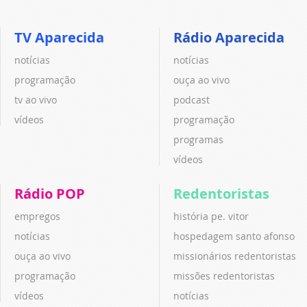
TV Aparecida
Rádio Aparecida
notícias
notícias
programação
ouça ao vivo
tv ao vivo
podcast
vídeos
programação
programas
vídeos
Rádio POP
Redentoristas
empregos
história pe. vitor
notícias
hospedagem santo afonso
ouça ao vivo
missionários redentoristas
programação
missões redentoristas
vídeos
notícias