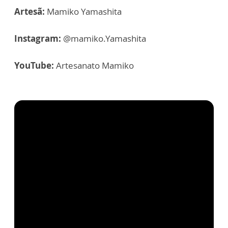
Artesã:
Mamiko Yamashita
Instagram:
@mamiko.Yamashita
YouTube:
Artesanato Mamiko