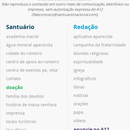
Não reproduza o conteúdo em outro meio de comunicação, eletrônico ou
impresso, sem autorização expressa do A12
(faleconosco@santuarionacional.com).
Santuário
Redação
academia marial
aplicativo aparecida
água mineral aparecida
campanha da fraternidade
cidade do romeiro
dúvidas religiosas
centro de apoio ao romeiro
espiritualidade
centro de eventos pe. vitor
igreja
contato
infográficos
doação
libras
notícias
família dos devotos
orações
história de nossa senhora
papa
imprensa
vídeos
locais turísticos
anuncie no A12
loja oficial