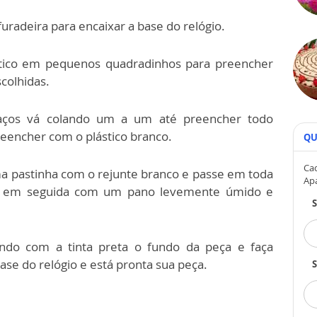
uradeira para encaixar a base do relógio.
stico em pequenos quadradinhos para preencher
colhidas.
aços vá colando um a um até preencher todo
reencher com o plástico branco.
QU
Cad
uma pastinha com o rejunte branco e passe em
toda
Ap
pe em seguida com um pano levemente úmido
e
tando com a tinta preta o fundo da peça e faça
se do relógio e está pronta sua peça.
S