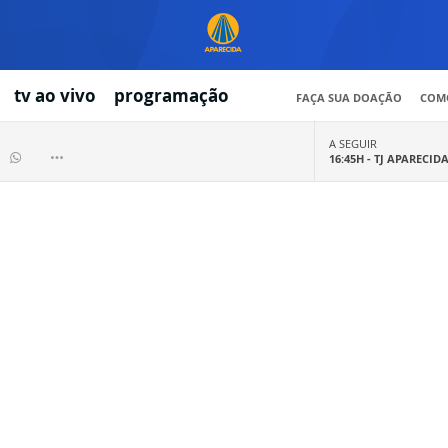
tv ao vivo
programação
FAÇA SUA DOAÇÃO
COMO
A SEGUIR
16:45H -
TJ APARECID