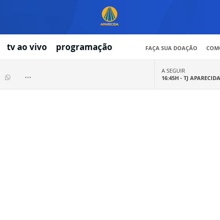
tv ao vivo
programação
FAÇA SUA DOAÇÃO
COMO
A SEGUIR
16:45H -
TJ APARECID