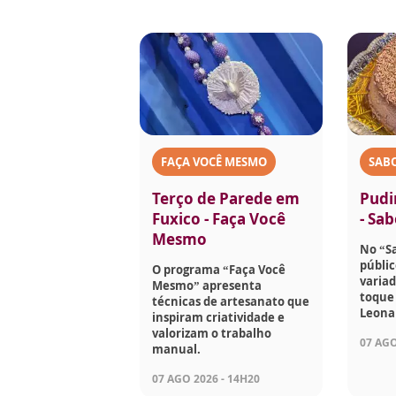
FAÇA VOCÊ MESMO
SABO
Terço de Parede em
Pudi
Fuxico - Faça Você
- Sab
Mesmo
No “Sa
públic
O programa “Faça Você
varia
Mesmo” apresenta
toque 
técnicas de artesanato que
Leona
inspiram criatividade e
valorizam o trabalho
07 AGO
manual.
07 AGO 2026 - 14H20