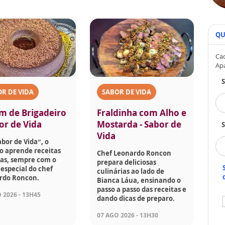
QU
Cad
Ap
R DE VIDA
SABOR DE VIDA
m de Brigadeiro
Fraldinha com Alho e
or de Vida
Mostarda - Sabor de
S
Vida
bor de Vida”, o
o aprende receitas
Chef Leonardo Roncon
das, sempre com o
prepara deliciosas
especial do chef
culinárias ao lado de
rdo Roncon.
Bianca Láua, ensinando o
passo a passo das receitas e
 2026 - 13H45
dando dicas de preparo.
07 AGO 2026 - 13H30