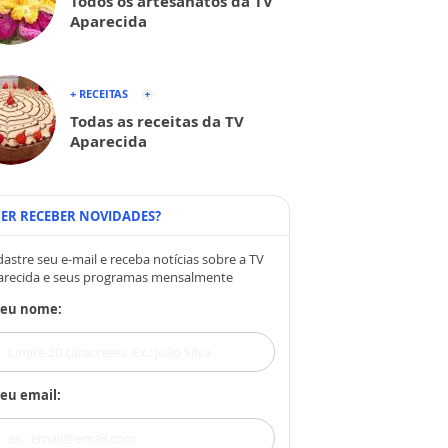
Todos os artesanatos da TV
Aparecida
+ RECEITAS
Todas as receitas da TV
Aparecida
ER RECEBER NOVIDADES?
astre seu e-mail e receba notícias sobre a TV
arecida e seus programas mensalmente
Seu nome:
eu email: