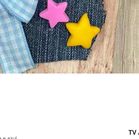
TV
 e azul