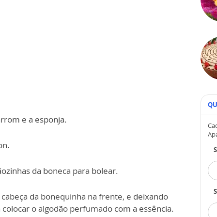
QU
arrom e a esponja.
Cad
Ap
on.
ozinhas da boneca para bolear.
S
a cabeça da bonequinha na frente, e deixando
a colocar o algodão perfumado com a essência.