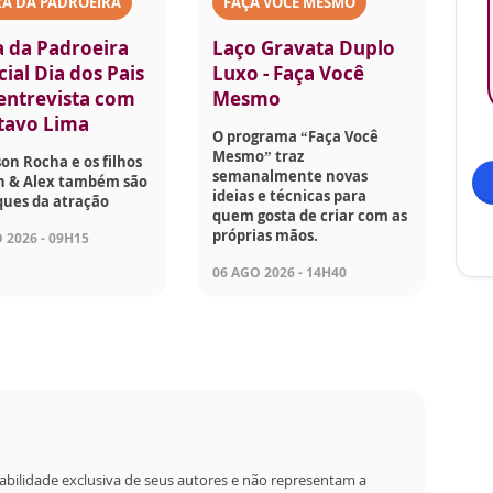
A DA PADROEIRA
FAÇA VOCÊ MESMO
a da Padroeira
Laço Gravata Duplo
ial Dia dos Pais
Luxo - Faça Você
 entrevista com
Mesmo
tavo Lima
O programa “Faça Você
Mesmo” traz
son Rocha e os filhos
semanalmente novas
on & Alex também são
ideias e técnicas para
ques da atração
quem gosta de criar com as
próprias mãos.
 2026 - 09H15
06 AGO 2026 - 14H40
abilidade exclusiva de seus autores e não representam a