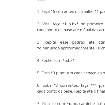
1. Faça 15 correntes e trabalhe *1 p.a
2. Vire, faça *1 p.bx* no primeiro
cada
ponto da base até o final da carr
3. Repita esse padrão até atin
*diminuindo
aproximadamente 18 c
4. Feche com *p.bx*.
5. Faça *3 p.bx* em cada espaço da ba
6. Suba *3 correntes, faça **1 p.
cada
ponto da base. Repita até o final
7. Finalize com *p.bx, caminhe até 