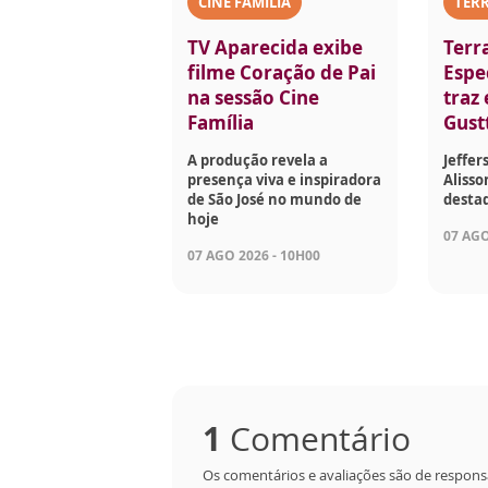
CINE FAMÍLIA
TERR
TV Aparecida exibe
Terr
filme Coração de Pai
Espec
na sessão Cine
traz
Família
Gust
A produção revela a
Jeffer
presença viva e inspiradora
Aliss
de São José no mundo de
desta
hoje
07 AGO
07 AGO 2026 - 10H00
1
Comentário
Os comentários e avaliações são de respons