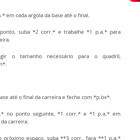
.* em cada argola da base até o final.
 ponto, suba *2 corr.* e trabalhe *1 p.a.* para
eira.
gir o tamanho necessário para o quadril,
m*.
se até o final da carreira e feche com *p.bx*.
a.* no ponto seguinte, *1 corr.* e *1 p.a.* em
 da carreira.
o próximo espaço, suba **3 corr., faça **1 p.a.*