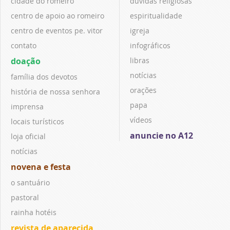
cidade do romeiro
dúvidas religiosas
centro de apoio ao romeiro
espiritualidade
centro de eventos pe. vitor
igreja
contato
infográficos
doação
libras
notícias
família dos devotos
orações
história de nossa senhora
papa
imprensa
vídeos
locais turísticos
anuncie no A12
loja oficial
notícias
novena e festa
o santuário
pastoral
rainha hotéis
revista de aparecida