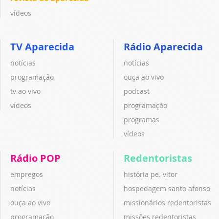
vídeos
TV Aparecida
Rádio Aparecida
notícias
notícias
programação
ouça ao vivo
tv ao vivo
podcast
vídeos
programação
programas
vídeos
Rádio POP
Redentoristas
empregos
história pe. vitor
notícias
hospedagem santo afonso
ouça ao vivo
missionários redentoristas
programação
missões redentoristas