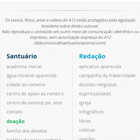
Os textos, fotos, artes e vídeos do A12 estão protegidos pela legislação
brasileira sobre direito autoral.
Não reproduza o conteúdo em outro meio de comunicação, eletrônico ou
impresso, sem autorização expressa do A12
(faleconosco@santuarionacional.com).
Santuário
Redação
academia marial
aplicativo aparecida
água mineral aparecida
campanha da fraternidade
cidade do romeiro
dúvidas religiosas
centro de apoio ao romeiro
espiritualidade
centro de eventos pe. vitor
igreja
contato
infográficos
doação
libras
notícias
família dos devotos
orações
história de nossa senhora