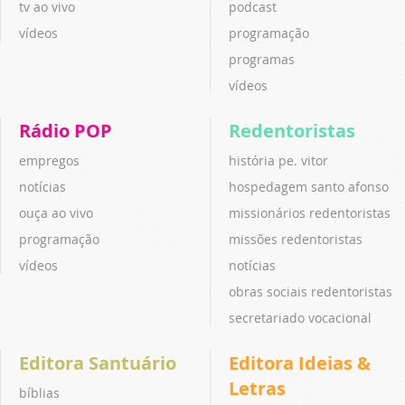
tv ao vivo
podcast
vídeos
programação
programas
vídeos
Rádio POP
Redentoristas
empregos
história pe. vitor
notícias
hospedagem santo afonso
ouça ao vivo
missionários redentoristas
programação
missões redentoristas
vídeos
notícias
obras sociais redentoristas
secretariado vocacional
Editora Santuário
Editora Ideias &
Letras
bíblias