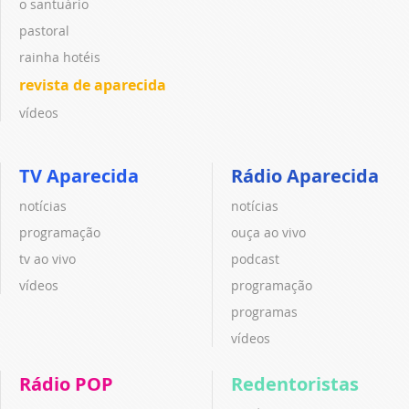
o santuário
pastoral
rainha hotéis
revista de aparecida
vídeos
TV Aparecida
Rádio Aparecida
notícias
notícias
programação
ouça ao vivo
tv ao vivo
podcast
vídeos
programação
programas
vídeos
Rádio POP
Redentoristas