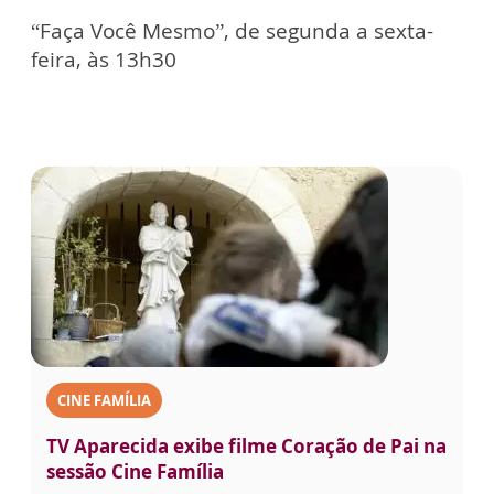
“Faça Você Mesmo”, de segunda a sexta-
feira, às 13h30
CINE FAMÍLIA
TV Aparecida exibe filme Coração de Pai na
sessão Cine Família