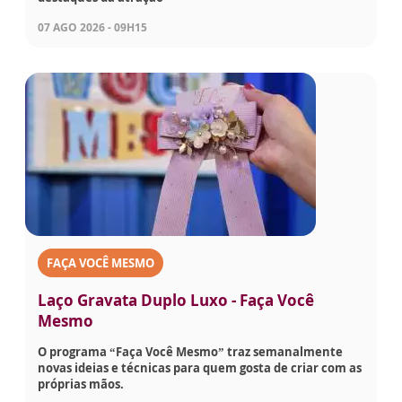
07 AGO 2026 - 09H15
FAÇA VOCÊ MESMO
Laço Gravata Duplo Luxo - Faça Você
Mesmo
O programa “Faça Você Mesmo” traz semanalmente
novas ideias e técnicas para quem gosta de criar com as
próprias mãos.