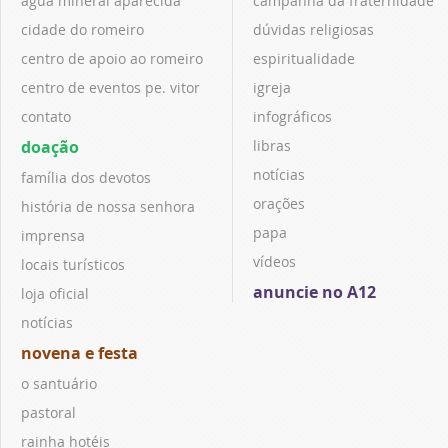
água mineral aparecida
campanha da fraternidade
cidade do romeiro
dúvidas religiosas
centro de apoio ao romeiro
espiritualidade
centro de eventos pe. vitor
igreja
contato
infográficos
doação
libras
notícias
família dos devotos
orações
história de nossa senhora
papa
imprensa
vídeos
locais turísticos
anuncie no A12
loja oficial
notícias
novena e festa
o santuário
pastoral
rainha hotéis