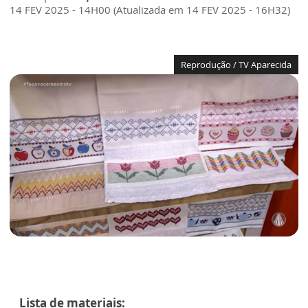
14 FEV 2025 - 14H00 (Atualizada em 14 FEV 2025 - 16H32)
Reprodução / TV Aparecida
Lista de materiais: