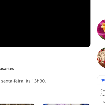
asartes
exta-feira, às 13h30.
QU
Cad
Ap