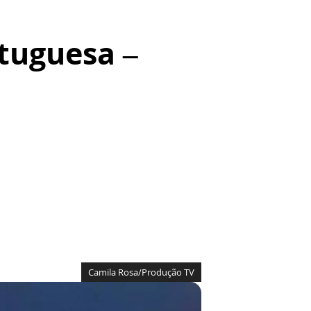
tuguesa –
Camila Rosa/Produção TV