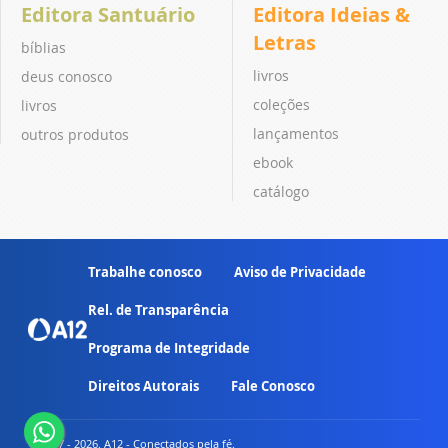
Editora Santuário
Editora Ideias &
Letras
bíblias
livros
deus conosco
coleções
livros
lançamentos
outros produtos
ebook
catálogo
Trabalhe conosco
Aviso de Privacidade
Rel. de Transparência
Programa de Integridade
Direitos Autorais
Fale Conosco
© 2007 - 2026. A12 - Conectados pela fé.