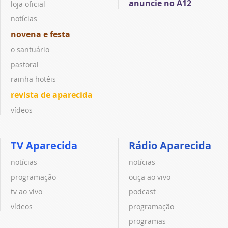
anuncie no A12
loja oficial
notícias
novena e festa
o santuário
pastoral
rainha hotéis
revista de aparecida
vídeos
TV Aparecida
Rádio Aparecida
notícias
notícias
programação
ouça ao vivo
tv ao vivo
podcast
vídeos
programação
programas