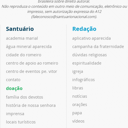
brasileira sobre direito autoral.
Não reproduza o conteúdo em outro meio de comunicação, eletrônico ou
impresso, sem autorização expressa do A12
(faleconosco@santuarionacional.com).
Santuário
Redação
academia marial
aplicativo aparecida
água mineral aparecida
campanha da fraternidade
cidade do romeiro
dúvidas religiosas
centro de apoio ao romeiro
espiritualidade
centro de eventos pe. vitor
igreja
contato
infográficos
doação
libras
notícias
família dos devotos
orações
história de nossa senhora
papa
imprensa
vídeos
locais turísticos