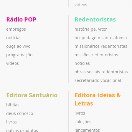
vídeos
Rádio POP
Redentoristas
empregos
história pe. vitor
notícias
hospedagem santo afonso
ouça ao vivo
missionários redentoristas
programação
missões redentoristas
vídeos
notícias
obras sociais redentoristas
secretariado vocacional
Editora Santuário
Editora Ideias &
Letras
bíblias
livros
deus conosco
coleções
livros
lançamentos
outros produtos