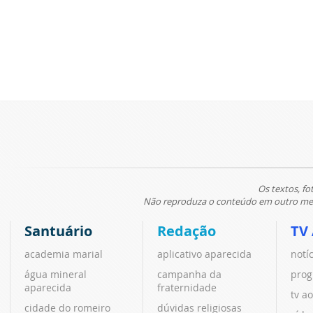
Os textos, fo
Não reproduza o conteúdo em outro meio
Santuário
Redação
TV
academia marial
aplicativo aparecida
notí
água mineral
campanha da
prog
aparecida
fraternidade
tv ao
cidade do romeiro
dúvidas religiosas