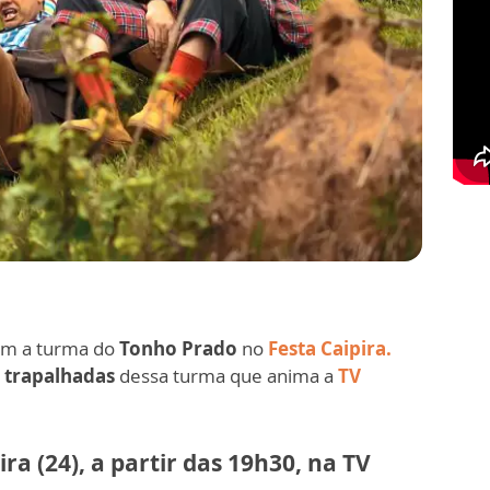
om a turma do
Tonho Prado
no
Festa Caipira.
e trapalhadas
dessa turma que anima a
TV
a (24), a partir das 19h30, na TV