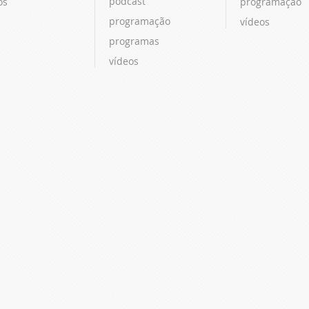
podcast
os
programação
programação
vídeos
programas
vídeos