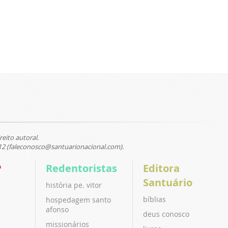
reito autoral.
12 (faleconosco@santuarionacional.com).
P
Redentoristas
Editora
Santuário
história pe. vitor
bíblias
hospedagem santo
afonso
deus conosco
missionários