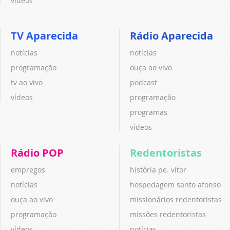
vídeos
TV Aparecida
Rádio Aparecida
notícias
notícias
programação
ouça ao vivo
tv ao vivo
podcast
vídeos
programação
programas
vídeos
Rádio POP
Redentoristas
empregos
história pe. vitor
notícias
hospedagem santo afonso
ouça ao vivo
missionários redentoristas
programação
missões redentoristas
vídeos
notícias