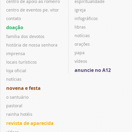
centro de apoio ao romeiro
espiritualidade
centro de eventos pe. vitor
igreja
contato
infográficos
doação
libras
notícias
família dos devotos
orações
história de nossa senhora
papa
imprensa
vídeos
locais turísticos
anuncie no A12
loja oficial
notícias
novena e festa
o santuário
pastoral
rainha hotéis
revista de aparecida