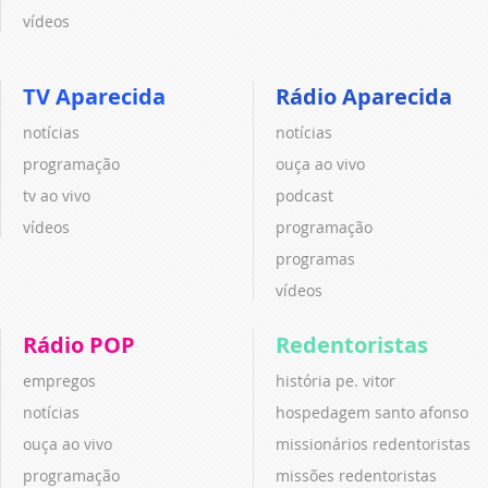
vídeos
TV Aparecida
Rádio Aparecida
notícias
notícias
programação
ouça ao vivo
tv ao vivo
podcast
vídeos
programação
programas
vídeos
Rádio POP
Redentoristas
empregos
história pe. vitor
notícias
hospedagem santo afonso
ouça ao vivo
missionários redentoristas
programação
missões redentoristas