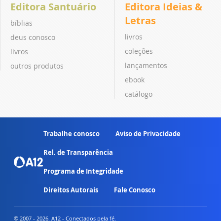
Editora Santuário
Editora Ideias &
Letras
bíblias
livros
deus conosco
coleções
livros
lançamentos
outros produtos
ebook
catálogo
Trabalhe conosco
Aviso de Privacidade
Rel. de Transparência
Programa de Integridade
Direitos Autorais
Fale Conosco
© 2007 - 2026. A12 - Conectados pela fé.