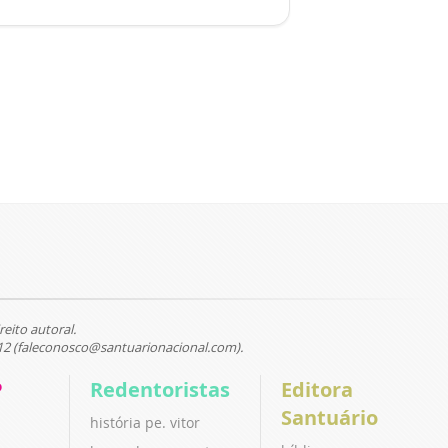
reito autoral.
12 (faleconosco@santuarionacional.com).
P
Redentoristas
Editora
Santuário
história pe. vitor