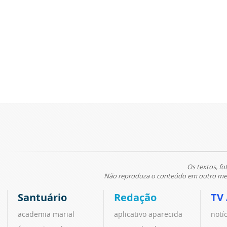
Os textos, fo
Não reproduza o conteúdo em outro meio
Santuário
Redação
TV
academia marial
aplicativo aparecida
notí