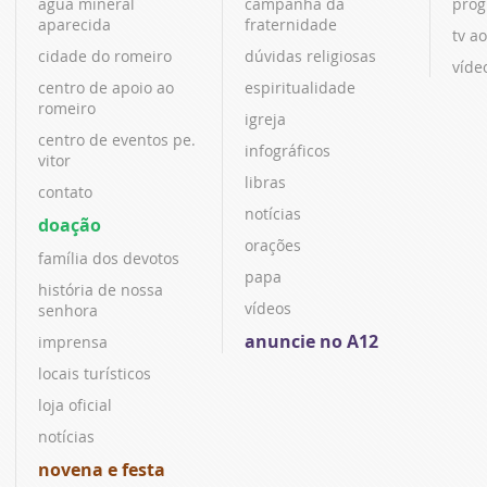
água mineral
campanha da
prog
aparecida
fraternidade
tv ao
cidade do romeiro
dúvidas religiosas
víde
centro de apoio ao
espiritualidade
romeiro
igreja
centro de eventos pe.
infográficos
vitor
libras
contato
notícias
doação
orações
família dos devotos
papa
história de nossa
vídeos
senhora
anuncie no A12
imprensa
locais turísticos
loja oficial
notícias
novena e festa