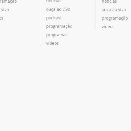
notícias
ramação
notícias
ouça ao vivo
 vivo
ouça ao vivo
podcast
os
programação
programação
vídeos
programas
vídeos