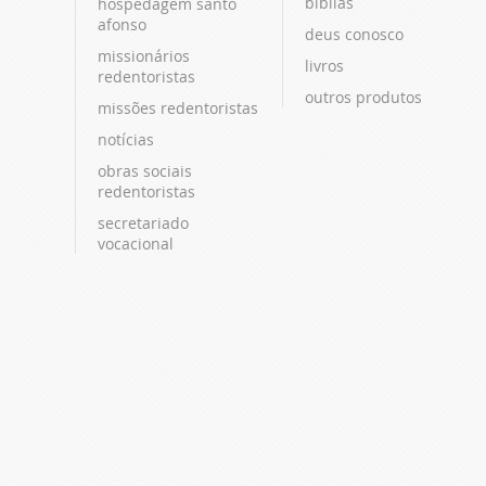
bíblias
hospedagem santo
afonso
deus conosco
missionários
livros
redentoristas
outros produtos
missões redentoristas
notícias
obras sociais
redentoristas
secretariado
vocacional