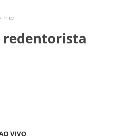
 - 14H23
 redentorista
 AO VIVO