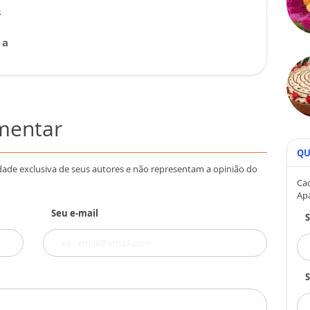
s
 a
omentar
QU
dade exclusiva de seus autores e não representam a opinião do
Cad
Ap
Seu e-mail
S