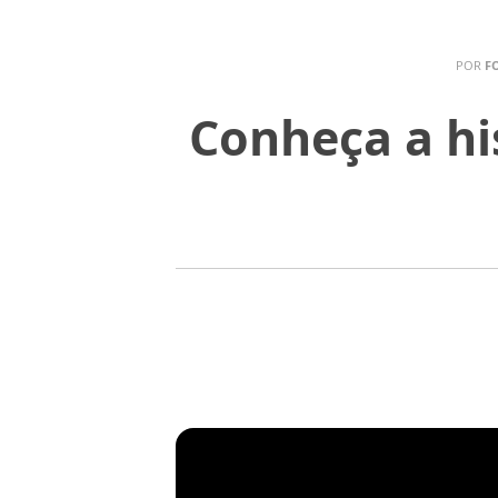
POR
FO
Conheça a hi