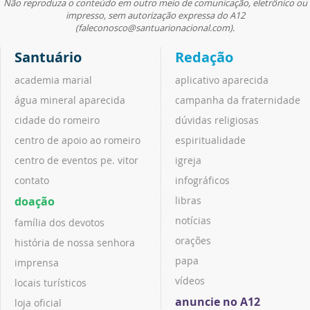
Não reproduza o conteúdo em outro meio de comunicação, eletrônico ou
impresso, sem autorização expressa do A12
(faleconosco@santuarionacional.com).
Santuário
Redação
academia marial
aplicativo aparecida
água mineral aparecida
campanha da fraternidade
cidade do romeiro
dúvidas religiosas
centro de apoio ao romeiro
espiritualidade
centro de eventos pe. vitor
igreja
contato
infográficos
doação
libras
notícias
família dos devotos
orações
história de nossa senhora
papa
imprensa
vídeos
locais turísticos
anuncie no A12
loja oficial