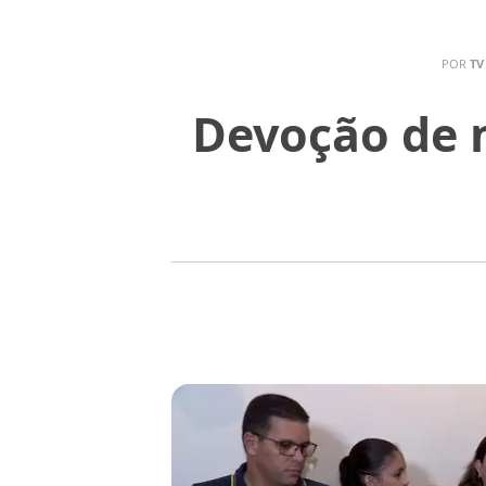
POR
TV
Devoção de m