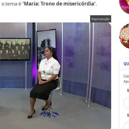
, o tema é
'Maria: Trono de misericórdia'
.
Reprodução
QU
Cad
Ap
S