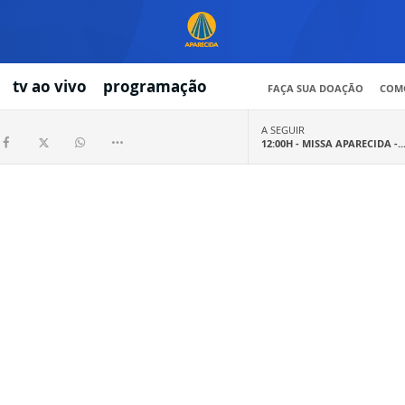
tv ao vivo
programação
FAÇA SUA DOAÇÃO
COMO
A SEGUIR
12:00H -
MISSA APARECIDA -..