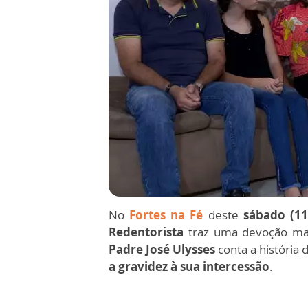
No
Fortes na Fé
deste
sábado (11
Redentorista
traz uma devoção ma
Padre José Ulysses
conta a história
a gravidez à sua intercessão
.