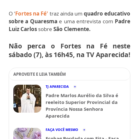
O '
Fortes na Fé'
traz ainda um
quadro educativo
sobre a Quaresma
e uma entrevista com
Padre
Luiz Carlos
sobre
São Clemente.
Não perca o Fortes na Fé neste
sábado (7), às 16h45, na TV Aparecida!
APROVEITE E LEIA TAMBÉM
TJ APARECIDA
Padre Marlos Aurélio da Silva é
reeleito Superior Provincial da
Província Nossa Senhora
Aparecida
FAÇA VOCÊ MESMO
Ecobag Bordada com Fita - Faça