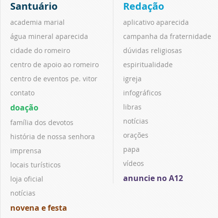
Santuário
Redação
academia marial
aplicativo aparecida
água mineral aparecida
campanha da fraternidade
cidade do romeiro
dúvidas religiosas
centro de apoio ao romeiro
espiritualidade
centro de eventos pe. vitor
igreja
contato
infográficos
doação
libras
notícias
família dos devotos
orações
história de nossa senhora
papa
imprensa
vídeos
locais turísticos
anuncie no A12
loja oficial
notícias
novena e festa